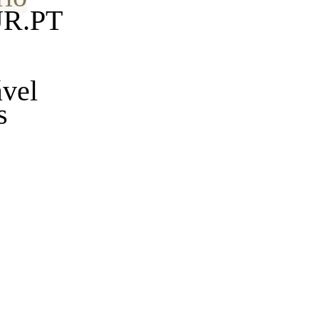
UR.PT
ável
s