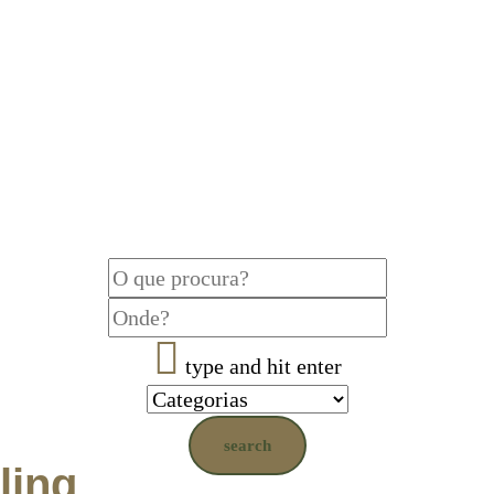
type and hit enter
search
ling